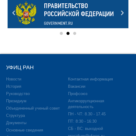
УФИЦ РАН
Новости
Контактная информация
История
Вакансии
Руководство
Профсоюз
Президиум
Антикоррупционная
деятельность
Объединенный ученый совет
ПН - ЧТ: 8.30 - 17.45
Структура
ПТ: 8:30 - 16:30
Документы
СБ - ВС: выходной
Основные сведения
presidium@ufaras.ru