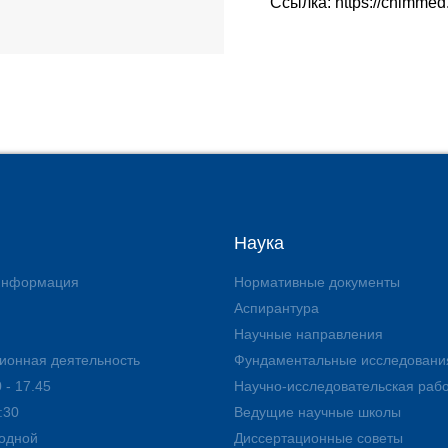
Ссылка: https://chimmed.
Наука
 информация
Нормативные документы
Аспирантура
Научные направления
ионная деятельность
Фундаментальные исследовани
 - 17.45
Научно-исследовательская раб
:30
Ведущие научные школы
ходной
Диссертационные советы