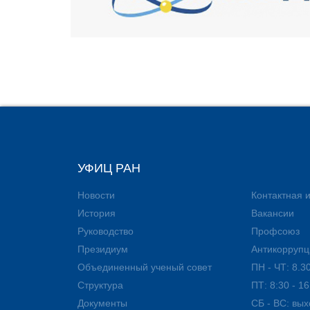
УФИЦ РАН
Новости
Контактная
История
Вакансии
Руководство
Профсоюз
Президиум
Антикоррупц
Объединенный ученый совет
ПН - ЧТ: 8.30
Структура
ПТ: 8:30 - 16
Документы
СБ - ВС: вы