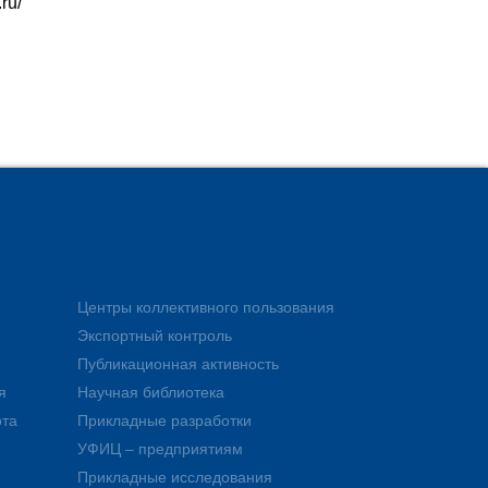
ru/
Центры коллективного пользования
Экспортный контроль
Публикационная активность
я
Научная библиотека
ота
Прикладные разработки
УФИЦ – предприятиям
Прикладные исследования