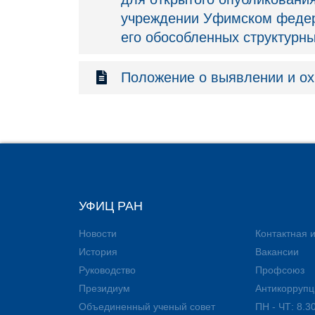
учреждении Уфимском федер
его обособленных структур
Положение о выявлении и ох
УФИЦ РАН
Новости
Контактная
История
Вакансии
Руководство
Профсоюз
Президиум
Антикоррупц
Объединенный ученый совет
ПН - ЧТ: 8.30