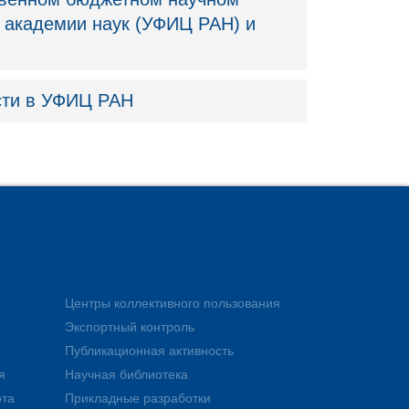
 академии наук (УФИЦ РАН) и
сти в УФИЦ РАН
Центры коллективного пользования
Экспортный контроль
Публикационная активность
я
Научная библиотека
ота
Прикладные разработки