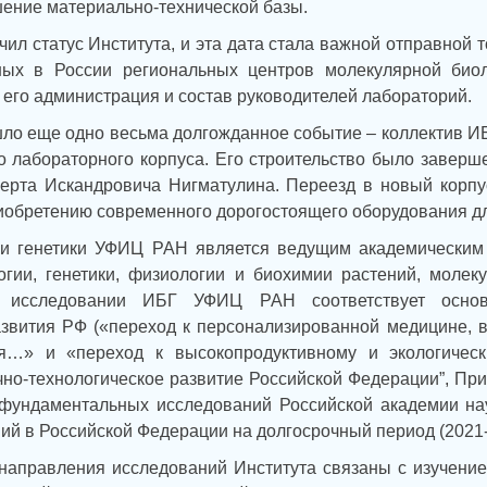
ение материально-технической базы.
учил статус Института, и эта дата стала важной отправной 
ных в России региональных центров молекулярной биол
, его администрация и состав руководителей лабораторий.
шло еще одно весьма долгожданное событие – коллектив 
го лабораторного корпуса. Его строительство было заве
ерта Искандровича Нигматулина. Переезд в новый корпу
риобретению современного дорогостоящего оборудования д
 и генетики УФИЦ РАН является ведущим академическим 
гии, генетики, физиологии и биохимии растений, молек
 исследовании ИБГ УФИЦ РАН соответствует основ
азвития РФ («переход к персонализированной медицине, 
я…» и «переход к высокопродуктивному и экологически
но-технологическое развитие Российской Федерации”, При
 фундаментальных исследований Российской академии на
ий в Российской Федерации на долгосрочный период (2021-
аправления исследований Института связаны с изучением