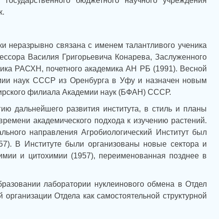
о государственного бюджетного научного учреждения
к.
ки неразрывно связана с именем талантливого ученика
ессора Василия Григорьевича Конарева, Заслуженного
ика РАСХН, почетного академика АН РБ (1991). Весной
емии наук СССР из Оренбурга в Уфу и назначен новым
ирского филиала Академии наук (БФАН) СССР.
гию дальнейшего развития института, в стиль и планы
 времени академического подхода к изучению растений.
льного направления Агробиологический Институт был
57). В Институте были организованы новые сектора и
химии и цитохимии (1957), переименованная позднее в
бразовании лаборатории нуклеинового обмена в Отдел
й организации Отдела как самостоятельной структурной