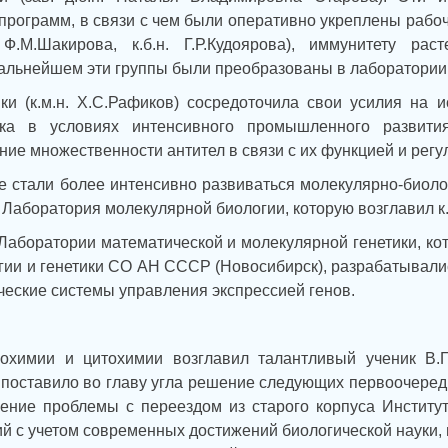
рограмм, в связи с чем были оперативно укреплены рабочи
 Ф.М.Шакирова, к.б.н. Г.Р.Кудоярова), иммунитету раст
дальнейшем эти группы были преобразованы в лаборатории
ки (к.м.н. Х.С.Рафиков) сосредоточила свои усилия на 
ека в условиях интенсивного промышленного развития
ие множественности антител в связи с их функцией и регу
ле стали более интенсивно развиваться молекулярно-биоло
Лаборатория молекулярной биологии, которую возглавил к.б
Лаборатории математической и молекулярной генетики, кот
огии и генетики СО АН СССР (Новосибирск), разрабатывал
ческие системы управления экспрессией генов.
иохимии и цитохимии возглавил талантливый ученик В.Г
 поставило во главу угла решение следующих первоочередн
шение проблемы с переездом из старого корпуса Институт
й с учетом современных достижений биологической науки,