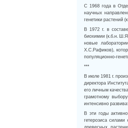
С 1968 года в Отд
научных направлени
генетики растений (к
В 1972 г. в состав
биохимии (к.б.н. Ш.
новые лаборатории
Х.С.Рафиков), кото
популяционно-генет
***
В июле 1981 г. прои
директора Институт
его личным качества
грамотному выбору
интенсивно развива
В эти годы активн
гетерозиса силами 
древесных растен