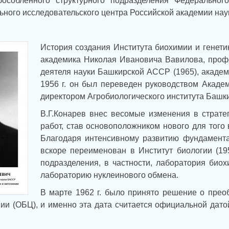
бособленного структурного подразделения Федеральног
ного исследовательского центра Российской академии нау
История создания Института биохимии и генети
академика Николая Ивановича Вавилова, проф
деятеля науки Башкирской АССР (1965), академ
1956 г. он был переведен руководством Акад
директором Агробиологического института Башк
В.Г.Конарев внес весомые изменения в страте
работ, став основоположником нового для того
Благодаря интенсивному развитию фундамента
вскоре переименован в Институт биологии (19
подразделения, в частности, лаборатория био
лабораторию нуклеинового обмена.
В марте 1962 г. было принято решение о прео
ии (ОБЦ), и именно эта дата считается официальной дато