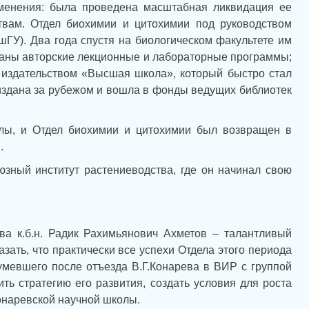
менения: была проведена масштабная ликвидация ее
вам. Отдел биохимии и цитохимии под руководством
шГУ). Два года спустя на биологическом факультете им
таны авторские лекционные и лабораторные программы;
 издательством «Высшая школа», который быстро стал
 издана за рубежом и вошла в фонды ведущих библиотек
лы, и Отдел биохимии и цитохимии был возвращен в
.
юзный институт растениеводства, где он начинал свою
а к.б.н. Радик Рахимьянович Ахметов – талантливый
зать, что практически все успехи Отдела этого периода
умевшего после отъезда В.Г.Конарева в ВИР с группой
ь стратегию его развития, создать условия для роста
онаревской научной школы.