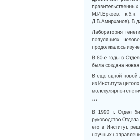
правительственных п
М.И.Еркеев, к.б.н.
Д.В.Амирханов). В 
Лаборатория генети
популяциях челов
продолжалось изучен
В 80-е годы в Отде
была создана новая 
В еще одной новой 
из Института цитол
молекулярно-генети
***
В 1990 г. Отдел б
руководство Отдела
его в Институт, ре
научных направлени