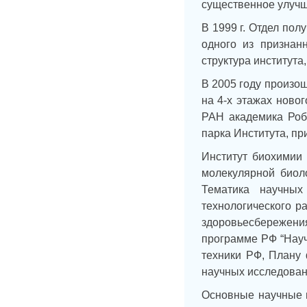
существенное улучш
В 1999 г. Отдел пол
одного из признан
структура института
В 2005 году произо
на 4-х этажах ново
РАН академика Роб
парка Института, п
Институт биохимии
молекулярной биоло
Тематика научных
технологического р
здоровьесбережени
программе РФ “Науч
техники РФ, Плану
научных исследован
Основные научные н