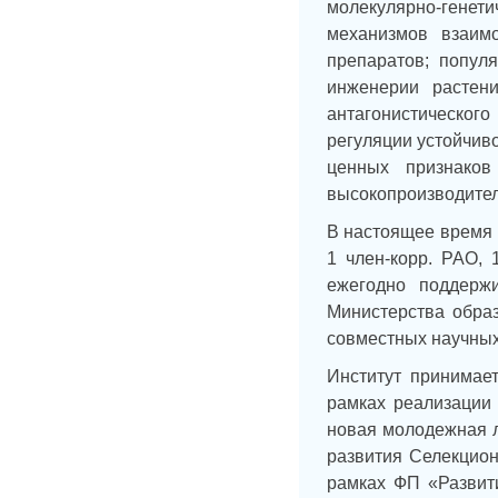
молекулярно-генет
механизмов взаим
препаратов; попул
инженерии растен
антагонистическог
регуляции устойчив
ценных признаков
высокопроизводител
В настоящее время 
1 член-корр. РАО,
ежегодно поддерж
Министерства обра
совместных научных 
Институт принимает
рамках реализации 
новая молодежная л
развития Селекцио
рамках ФП «Развити