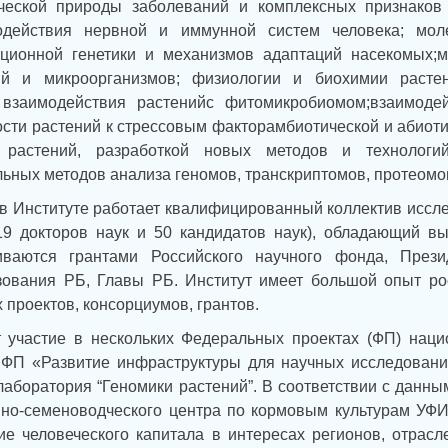
ической природы заболеваний и комплексных признаков 
одействия нервной и иммунной систем человека; мол
яционной генетики и механизмов адаптаций насекомых;м
ий и микроорганизмов; физиологии и биохимии растен
о взаимодействия растенийс фитомикробиомом;взаимоде
ости растений к стрессовым факторамбиотической и абиот
 растений, разработкой новых методов и технолог
ьных методов анализа геномов, транскриптомов, протеомо
в Институте работает квалифицированный коллектив исслед
 19 докторов наук и 50 кандидатов наук), обладающий 
иваются грантами Российского научного фонда, През
зования РБ, Главы РБ. Институт имеет большой опыт ро
проектов, консорциумов, грантов.
 участие в нескольких Федеральных проектах (ФП) наци
ФП «Развитие инфраструктуры для научных исследований 
аборатория “Геномики растений”. В соответствии с данны
нно-семеноводческого центра по кормовым культурам УФ
е человеческого капитала в интересах регионов, отрасл