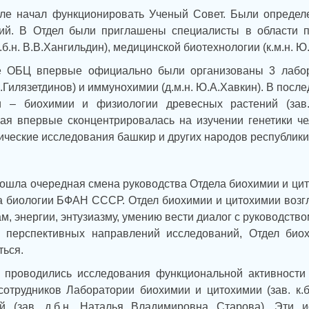
еле начал функционировать Ученый Совет. Были опреде
й. В Отдел были приглашены специалисты в области поп
.б.н. В.В.Хангильдин), медицинской биотехнологии (к.м.н. Ю
е ОБЦ впервые официально были организованы 3 лаборат
Я.Гилязетдинов) и иммунохимии (д.м.н. Ю.А.Хавкин). В пос
 – биохимии и физиологии древесных растений (зав. д
рая впервые сконцентрировалась на изучении генетики че
ические исследования башкир и других народов республики
зошла очередная смена руководства Отдела биохимии и цит
а биологии БФАН СССР. Отдел биохимии и цитохимии возгл
м, энергии, энтузиазму, умению вести диалог с руководст
 перспективных направлений исследований, Отдел биох
ться.
о проводились исследования функциональной активности
сотрудников Лаборатории биохимии и цитохимии (зав. к.б
ий (зав. д.б.н. Наталья Владимировна Старова). Эти