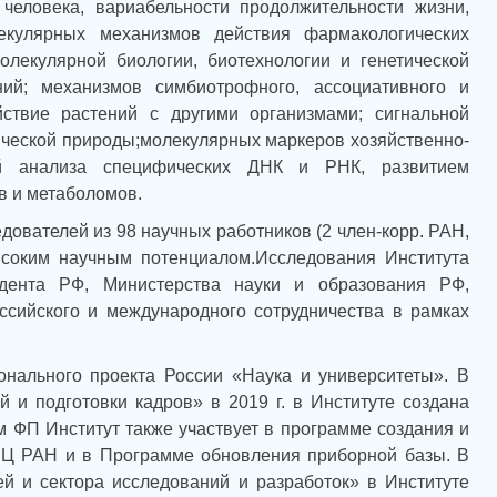
человека, вариабельности продолжительности жизни,
екулярных механизмов действия фармакологических
олекулярной биологии, биотехнологии и генетической
ий; механизмов симбиотрофного, ассоциативного и
йствие растений с другими организмами; сигнальной
ической природы;молекулярных маркеров хозяйственно-
ий анализа специфических ДНК и РНК, развитием
в и метаболомов.
ователей из 98 научных работников (2 член-корр. РАН,
высоким научным потенциалом.Исследования Института
идента РФ, Министерства науки и образования РФ,
ссийского и международного сотрудничества в рамках
онального проекта России «Наука и университеты». В
и подготовки кадров» в 2019 г. в Институте создана
м ФП Институт также участвует в программе создания и
ИЦ РАН и в Программе обновления приборной базы. В
ей и сектора исследований и разработок» в Институте