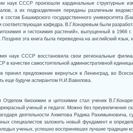
мии наук СССР произошли кардинальные структурные из
алов, а их подразделения переданы различным ведомст
 в состав Башкирского государственного университета (Ба
и соответствующая кафедра. В.Г.Конаревым были разрабо
итохимия и гистохимия растений», выпущенный в 1966 г.
 Позднее эта книга была переведена на английский язык,
мия наук СССР восстановила свои региональные филиа
Р в качестве самостоятельной административной единицы
рев принял предложение вернуться в Ленинград, во Всесо
ть еще будучи аспирантом Н.И.Вавилова.
Отделом биохимии и цитохимии стал ученик В.Г.Конарев
прекрасный ученый и педагог. Можно без преувеличения ска
агодаря деятельности Ахметова Радика Рахимьяновича, с
ных специалистов заложить новый фундамент и определит
олодых ученых, успешно воспринявших лучшие традиции к