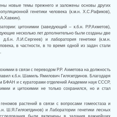
лены новые темы прежнего и заложены основы других
уляционной генетики человека (к.м.н. Х.С.Рафиков),
.А.Хавкин).
ории: цитохимии (заведующий – к.б.н. Р.Р.Ахметов),
ледующие несколько лет дополнительно были созданы две
.б.н. Л.И.Сергеев) и лаборатория генетики (к.м.н.
ловека, в частности, в то время одной из задач стали
.
охимии в связи с переводом Р.Р. Ахметова на должность
авил к.б.н. Шамиль Ямилович Гилязетдинов. Благодаря
вом БФАН и с кураторами отделений Академии наук СССР,
имии и цитохимии не только сохранился, но и стал
 геномов растений в связи с вопросами гомеостаза и
.н. Ш.Я.Гилязетдинов) и Лаборатории генетики лесных
 исследования были включены в задания важнейших