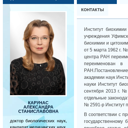
КОНТАКТЫ
Институт биохимии
учреждения Уфимско
биохимии и цитохи
от 5 марта 1962 г.
центра РАН переиме
переименован в 
РАН.Постановление
академии наук Инст
науки Институт био
сентября 2013 г. №
отдельные законода
КАРУНАС
№ 2591-р Институт 
АЛЕКСАНДРА
СТАНИСЛАВОВНА
В соответствии с п
доктор биологических наук,
государственному 
кандидат медицинских наук,