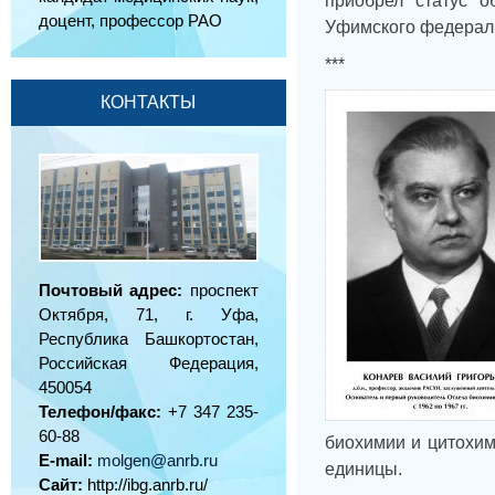
приобрел статус о
доцент, профессор РАО
Уфимского федераль
***
КОНТАКТЫ
Почтовый адрес:
проспект
Октября, 71, г. Уфа,
Республика Башкортостан,
Российская Федерация,
450054
Телефон/факс:
+7 347 235-
60-88
биохимии и цитохим
E-mail:
molgen@anrb.ru
единицы.
Сайт:
http://ibg.anrb.ru/