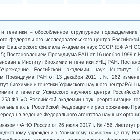
 и генетики – обособленное структурное подразделение
го федерального исследовательского центра Российской 
мии Башкирского филиала Академии наук СССР (БФ АН С
 № 5).Постановлением Президиума РАН от 16 ноября 1999 г.
нован в Институт биохимии и генетики УНЦ РАН. Постано
Учреждение Российской академии наук Институт б
м Президиума РАН от 13 декабря 2011 г. № 262 измене
итут биохимии и генетики Уфимского научного центраРАН 
химии и генетики Уфимского научного центра Российской
 253-ФЗ «О Российской академии наук, реорганизации го
тельные акты Российской Федерации» и распоряжению Прав
передан в ведение Федерального агентства научных органи
риказом ФАНО России от 26 июля 2017 г. № 456 Институт
бюджетному учреждению Уфимскому научному центру Росс