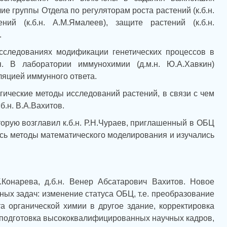
е группы Отдела по регуляторам роста растений (к.б.н.
ений (к.б.н. А.М.Ямалеев), защите растений (к.б.н.
.
исследованиях модификации генетических процессов в
. В лаборатории иммунохимии (д.м.н. Ю.А.Хавкин)
ляцией иммунного ответа.
гические методы исследований растений, в связи с чем
.н. В.А.Вахитов.
орую возглавил к.б.н. Р.Н.Чураев, приглашенный в ОБЦ
ись методы математического моделирования и изучались
.Конарева, д.б.н. Венер Абсатарович Вахитов. Новое
ых задач: изменение статуса ОБЦ, т.е. преобразование
а органической химии в другое здание, корректировка
 подготовка высококвалифицированных научных кадров,