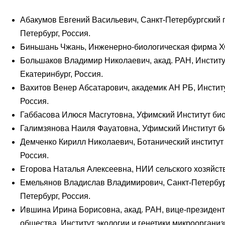
Абакумов Евгений Васильевич, Санкт-Петербургский го
Петербург, Россия.
Биньшань Чжань, Инженерно-биологическая фирма Х
Большаков Владимир Николаевич, акад. РАН, Институт
Екатеринбург, Россия.
Вахитов Венер Абсатарович, академик АН РБ, Институ
Россия.
Габбасова Илюся Масгутовна, Уфимский Институт био
Галимзянова Наиля Фауатовна, Уфимский Институт би
Демченко Кирилл Николаевич, Ботанический институт и
Россия.
Егорова Наталья Алексеевна, НИИ сельского хозяйств
Емельянов Владислав Владимирович, Санкт-Петербургс
Петербург, Россия.
Ившина Ирина Борисовна, акад. РАН, вице-президент
общества, Институт экологии и генетики микроорганиз