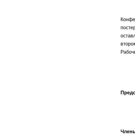
Конфе
посте
остав
второ
Рабоч
Предс
Члены