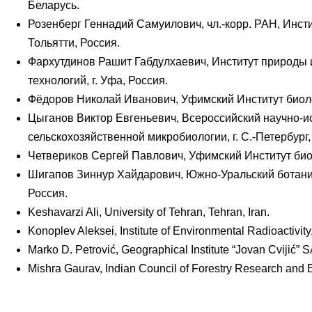
Беларусь.
Розенберг Геннадий Самуилович, чл.-корр. РАН, Инсти
Тольятти, Россия.
Фархутдинов Рашит Габдулхаевич, Институт природы 
технологий, г. Уфа, Россия.
Фёдоров Николай Иванович, Уфимский Институт биоло
Цыганов Виктор Евгеньевич, Всероссийский научно-и
сельскохозяйственной микробиологии, г. С.-Петербург,
Четвериков Сергей Павлович, Уфимский Институт био
Шигапов Зиннур Хайдарович, Южно-Уральский ботанич
Россия.
Keshavarzi Ali, University of Tehran, Tehran, Iran.
Konoplev Aleksei, Institute of Environmental Radioactivit
Marko D. Petrović, Geographical Institute “Jovan Cvijić” 
Mishra Gaurav, Indian Council of Forestry Research and E