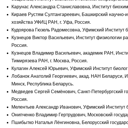
Карунас Александра Станиславовна, Институт биохими
Кираев Рустям Султангареевич, Башкирский научно-и
хозяйства УФИЦ РАН, г. Уфа, Россия.
Кудоярова Гюзель Радомесовна, Уфимский Институт б
Кузнецов Виктор Васильевич, Институт физиологии рас
Россия.
Кузнецов Владимир Васильевич, академик РАН, Инстит
Тимирязева РАН, г. Москва, Россия.
Кулагин Алексей Юрьевич, Уфимский Институт биологи
Лобанок Анатолий Георгиевич, акад. НАН Беларуси, И
Минск, Республика Беларусь.
Медведев Сергей Семёнович, Санкт-Петербургский гос
Россия.
Мелентьев Александр Иванович, Уфимский Институт б
Онипченко Владимир Гертрудович, Московский государ
Пшибытко Наталья Лёнгиновна, Белорусский государст