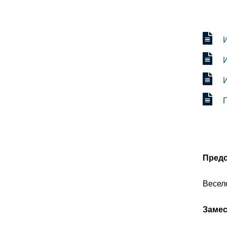
Предс
Весел
Замес