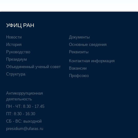
УФИЦ РАН
Новости
Документы
История
Основные сведения
Руководство
Реквизиты
Президиум
Контактная информация
Объединенный ученый совет
Вакансии
Структура
Профсоюз
Антикоррупционная
деятельность
ПН - ЧТ: 8.30 - 17.45
ПТ: 8:30 - 16:30
СБ - ВС: выходной
presidium@ufaras.ru