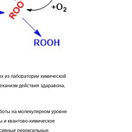
ых из лаборатории химической
еханизм действия эдаравона,
аботы на молекулярном уровне
ы и квантово-химическое
ессивные пероксильные