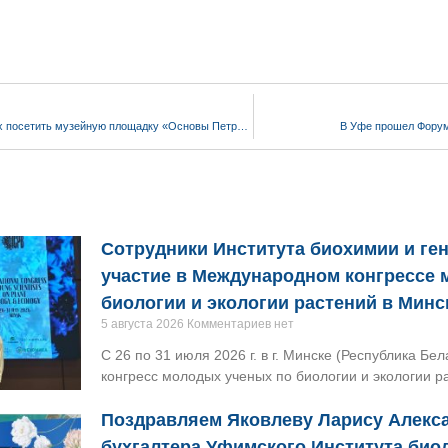
Приглашаем всех желающих посетить музейную площадку «Основы Петровской ассамблеи»!
В Уфе прошел Форум
Сотрудники Института биохимии и ге
участие в Международном конгрессе 
биологии и экологии растений в Минс
5 августа 2026
Комментариев нет
С 26 по 31 июля 2026 г. в г. Минске (Республика Б
конгресс молодых ученых по биологии и экологии р
Поздравляем Яковлеву Ларису Алекс
бухгалтера Уфимского Института био