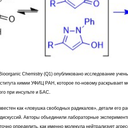
Bioorganic Chemistry (Q1) опубликовано исследование учен
ститута химии УФИЦ РАН, которое по-новому раскрывает м
го при инсульте и БАС.
звестен как «ловушка свободных радикалов», детали его р
дискуссий. Авторы объединили лабораторные эксперимент
точно определить, как именно молекула нейтрализует агр