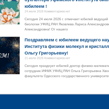
юбилеем !
24 июля 2026
Комментариев нет
Сегодня 24 июля 2026 г. отмечает юбилей ведущий
биологии УФИЦ РАН Яковлева Лариса Александров
Александровна! От нашего
Поздравляем с юбилеем ведущего нау
Института физики молекул и кристал
Ольгу Григорьевну!
21 июля 2026
Комментариев нет
Сегодня празднует юбилей доктор физико-математи
сотрудник ИФМК УФИЦ РАН Ольга Григорьевна Хвос
факультета Одесского государственного университе