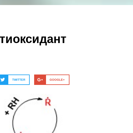
нтиоксидант
TWITTER
GOOGLE+