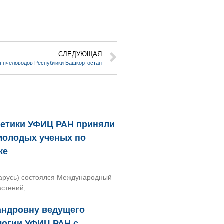
СЛЕДУЮЩАЯ
 пчеловодов Республики Башкортостан
нетики УФИЦ РАН приняли
молодых ученых по
ке
еларусь) состоялся Международный
астений,
андровну ведущего
логии УФИЦ РАН с