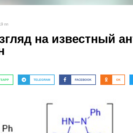
19 пп
згляд на известный а
н
TSAPP
TELEGRAM
FACEBOOK
OK