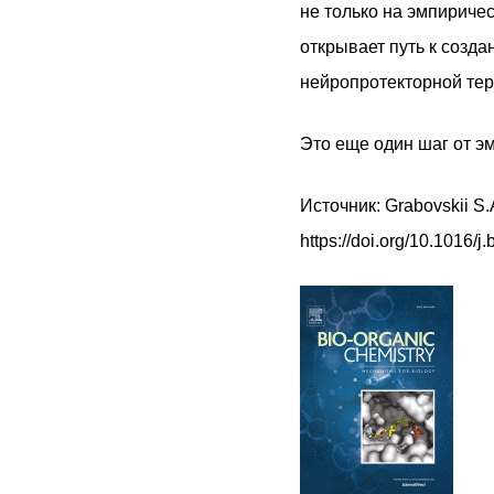
не только на эмпириче
открывает путь к созд
нейропротекторной тер
Это еще один шаг от э
Источник: Grabovskii S.A
https://doi.org/10.1016/