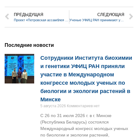
ПРЕДЫДУЩАЯ
СЛЕДУЮЩАЯ
Проект «Петровская ассамблея научных работников г. Уфы» в числе победителей Конкурса Президентского фонда культурных инициатив!
Ученые УФИЦ РАН принимают участие в работе трехдневной международной научной конференции «Проблемы археологии и этноистории Восточной Европы, Сибири и Северо-Восточной Азии»
Последние новости
Сотрудники Института биохимии
и генетики УФИЦ РАН приняли
участие в Международном
конгрессе молодых ученых по
биологии и экологии растений в
Минске
5 августа 2026
Комментариев нет
С 26 по 31 июля 2026 г. в г. Минске
(Республика Беларусь) состоялся
Международный конгресс молодых ученых
по биологии и экологии растений,