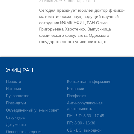
21 июля 2026
Комментариев нет
Сегодня празднует юбилей доктор физико-
математических наук, ведущий научный
сотрудник ИФМК УФИЦ РАН Ольга
Григорьевна Хвостенко. Выпускница
физического факультета Одесского
государственного университета, с
УФИЦ РАН
Новости
Контактная информация
История
Вакансии
Руководство
Профсоюз
Президиум
Антикоррупционная
деятельность
Объединенный ученый совет
ПН - ЧТ: 8.30 - 17.45
Структура
ПТ: 8:30 - 16:30
Документы
СБ - ВС: выходной
Основные сведения