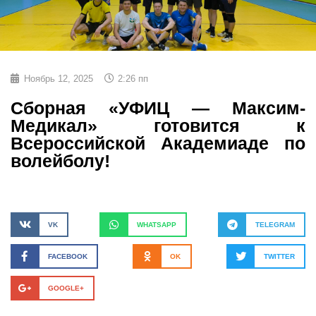
Ноябрь 12, 2025
2:26 пп
Сборная «УФИЦ — Максим-
Медикал» готовится к
Всероссийской Академиаде по
волейболу!
VK
WHATSAPP
TELEGRAM
FACEBOOK
OK
TWITTER
GOOGLE+