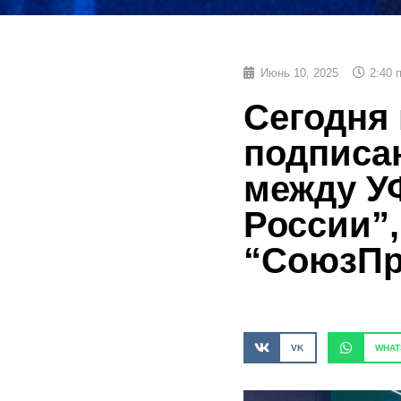
Июнь 10, 2025
2:40 
Сегодня
подписа
между У
России”
“СоюзПр
VK
WHAT