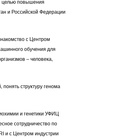
 с целью повышения
тан и Российской Федерации
знакомство с Центром
машинного обучения для
рганизмов – человека,
 понять структуру генома
иохимии и генетики УФИЦ
есное сотрудничество по
RI и с Центром индустрии