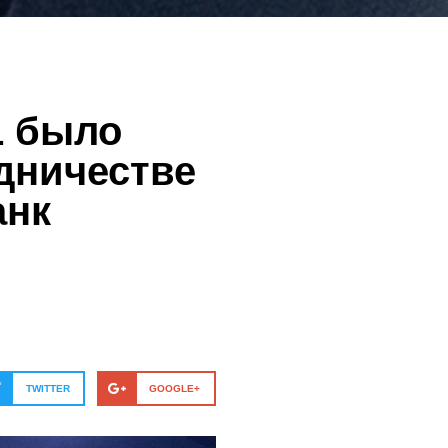
1 было
дничестве
анк
TWITTER
GOOGLE+