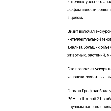
интеллектуального ана
эффективности решений
в целом.
Визит включал экскурс
интеллектуальной гено
анализа больших объем
животных, растений, м
Это позволяет ускорит
человека, животных, в
Герман Греф одобрил 
РАН со Школой 21 в обл
научным направлениям 