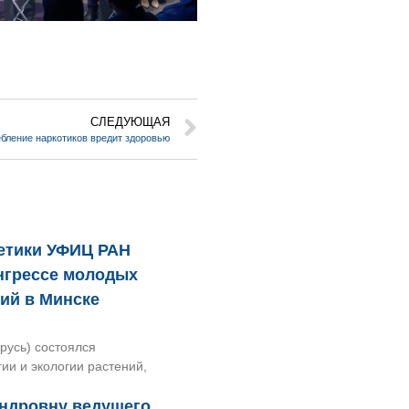
СЛЕДУЮЩАЯ
бление наркотиков вредит здоровью
нетики УФИЦ РАН
нгрессе молодых
ний в Минске
арусь) состоялся
и и экологии растений,
ндровну ведущего