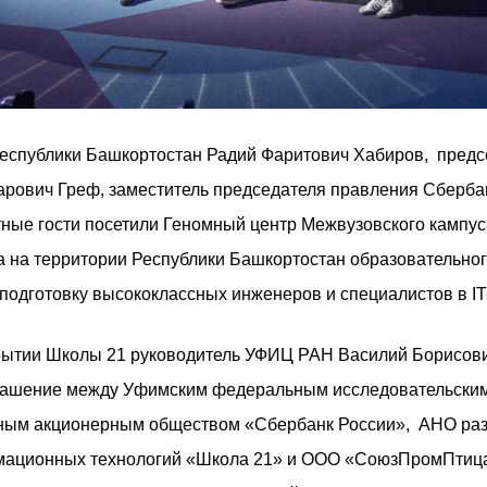
 Республики Башкортостан Радий Фаритович Хабиров, пред
арович Греф, заместитель председателя правления Сберба
тные гости посетили Геномный центр Межвузовского кампу
а на территории Республики Башкортостан образовательно
 подготовку высококлассных инженеров и специалистов в IT
рытии Школы 21 руководитель УФИЦ РАН Василий Борисов
лашение между Уфимским федеральным исследовательским
чным акционерным обществом «Сбербанк России», АНО раз
мационных технологий «Школа 21» и ООО «СоюзПромПтица»