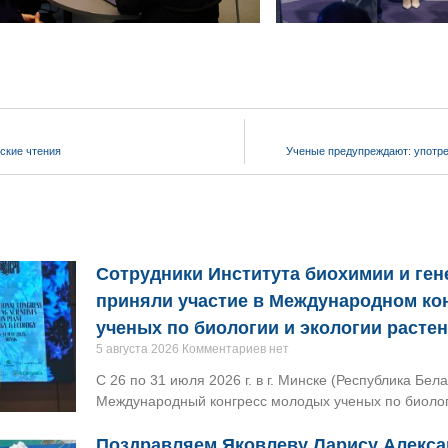
ские чтения
Ученые предупреждают: употре
Сотрудники Института биохимии и ге
приняли участие в Международном ко
ученых по биологии и экологии расте
5 августа 2026
Комментариев нет
С 26 по 31 июля 2026 г. в г. Минске (Республика Бел
Международный конгресс молодых ученых по биологи
Поздравляем Яковлеву Ларису Алекса