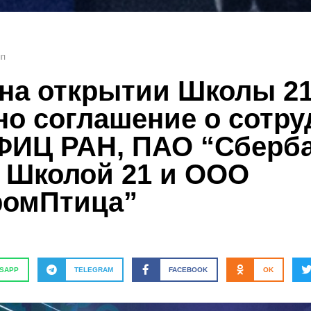
пп
 на открытии Школы 2
но соглашение о сотру
ФИЦ РАН, ПАО “Сберб
, Школой 21 и ООО
омПтица”
SAPP
TELEGRAM
FACEBOOK
OK