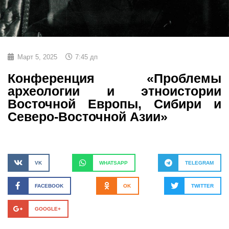
Март 5, 2025
7:45 дп
Конференция «Проблемы
археологии и этноистории
Восточной Европы, Сибири и
Северо-Восточной Азии»
VK
WHATSAPP
TELEGRAM
FACEBOOK
OK
TWITTER
GOOGLE+