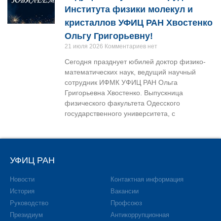
Института физики молекул и
кристаллов УФИЦ РАН Хвостенко
Ольгу Григорьевну!
21 июля 2026
Комментариев нет
Сегодня празднует юбилей доктор физико-
математических наук, ведущий научный
сотрудник ИФМК УФИЦ РАН Ольга
Григорьевна Хвостенко. Выпускница
физического факультета Одесского
государственного университета, с
УФИЦ РАН
Новости
Контактная информация
История
Вакансии
Руководство
Профсоюз
Президиум
Антикоррупционная