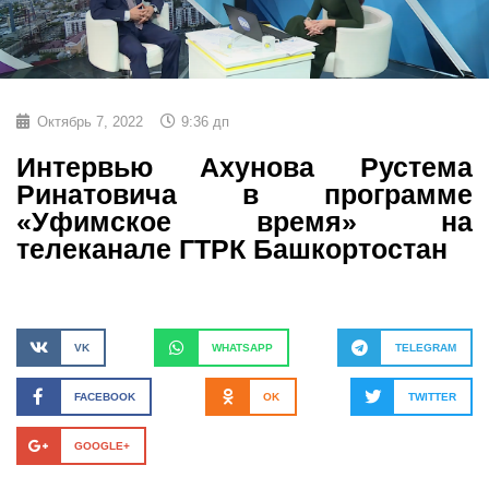
Октябрь 7, 2022
9:36 дп
Интервью Ахунова Рустема
Ринатовича в программе
«Уфимское время» на
телеканале ГТРК Башкортостан
VK
WHATSAPP
TELEGRAM
FACEBOOK
OK
TWITTER
GOOGLE+