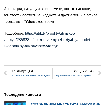
Инфляция, ситуация в экономике, новые санкции,
занятость, состояние бюджета и другие темы в эфире
программы “Уфимское время”:
Подробнее:
https://gtrk.tv/proekty/ufimskoe-
vremya/285823-ufimskoe-vremya-4-oktyabrya-budet-
ekonomikoy-blizhayshee-vremya
ПРЕДЫДУЩАЯ
СЛЕДУЮЩАЯ
Встреча с членом-корреспондентом РАН Андреем Александровичем Афанасьевым
Поздравление И.о. руководителя УФИЦ РАН В.Б. Мартыненко с Днем Республики Башкортостан!
Последние новости
Сотрудники Института биохимии