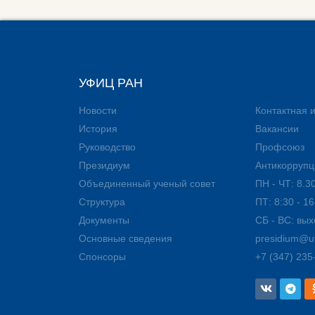
УФИЦ РАН
Новости
Контактная
История
Вакансии
Руководство
Профсоюз
Президиум
Антикоррупц
Объединенный ученый совет
ПН - ЧТ: 8.30
Структура
ПТ: 8:30 - 16
Документы
СБ - ВС: вы
Основные сведения
presidium@uf
Спонсоры
+7 (347) 235