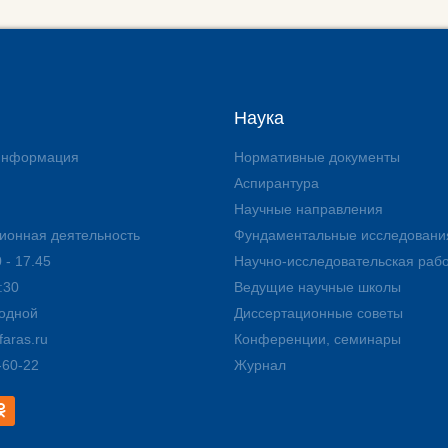
Наука
 информация
Нормативные документы
Аспирантура
Научные направления
ионная деятельность
Фундаментальные исследовани
 - 17.45
Научно-исследовательская раб
:30
Ведущие научные школы
ходной
Диссертационные советы
aras.ru
Конференции, семинары
-60-22
Журнал