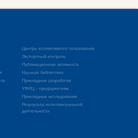
Центры коллективного пользования
Экспортный контроль
Публикационная активность
я
Научная библиотека
ота
Прикладные разработки
УФИЦ – предприятиям
Прикладные исследования
Результаты интеллектуальной
деятельности