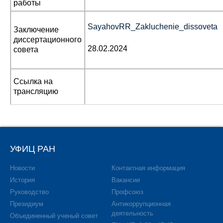
работы
SayahovRR_Zakluchenie_dissoveta
Заключение
диссертационного
28.02.2024
совета
Ссылка на
трансляцию
УФИЦ РАН
Новости
Контактная информация
История
Вакансии
Руководство
Профсоюз
Президиум
Антикоррупционная
деятельность
Объединенный ученый совет