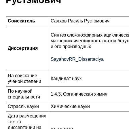
Рустэмович
Соискатель
Саяхов Расуль Рустэмович
Синтез сложноэфирных ациклическ
макроциклических конъюгатов бету
и его производных
Диссертация
SayahovRR_Dissertaciya
На соискание
Кандидат наук
ученой степени
По научной
1.4.3. Органическая химия
специальности
Отрасль науки
Химические науки
Дата размещения
текста
диссертации на