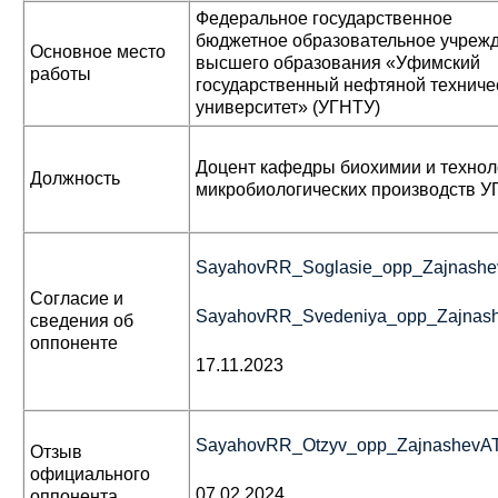
Федеральное государственное
бюджетное образовательное учреж
Основное место
высшего образования «Уфимский
работы
государственный нефтяной техниче
университет» (УГНТУ)
Доцент кафедры биохимии и технол
Должность
микробиологических производств 
SayahovRR_Soglasie_opp_Zajnash
Согласие и
SayahovRR_Svedeniya_opp_Zajnas
сведения об
оппоненте
17.11.2023
SayahovRR_Otzyv_opp_ZajnashevA
Отзыв
официального
07.02.2024
оппонента