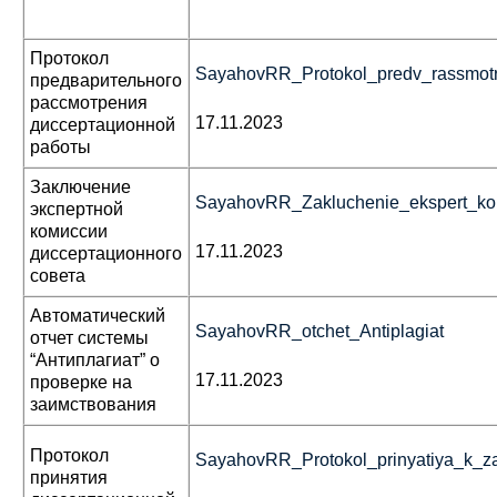
Протокол
SayahovRR_Prоtokol_predv_rassmot
предварительного
рассмотрения
17.11.2023
диссертационной
работы
Заключение
SayahovRR_Zakluchenie_ekspert_ko
экспертной
комиссии
17.11.2023
диссертационного
совета
Автоматический
SayahovRR_otchet_Antiplagiat
отчет системы
“Антиплагиат” о
17.11.2023
проверке на
заимствования
Протокол
SayahovRR_Prоtokol_prinyatiya_k_za
принятия