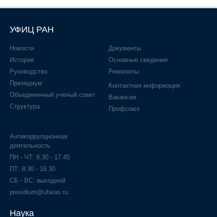
УФИЦ РАН
Новости
Документы
История
Основные сведения
Руководство
Реквизиты
Президиум
Контактная информация
Объединенный ученый совет
Вакансии
Структура
Профсоюз
Антикоррупционная
деятельность
ПН - ЧТ: 8.30 - 17.45
ПТ: 8:30 - 16:30
СБ - ВС: выходной
presidium@ufaras.ru
Наука