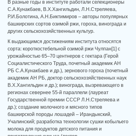
В разные годы в институте работали селекционеры
С.А.Кунакбаев, В.Х.Хангильдин, Л.Н.Стреляева,
Р.И.Болотина, А.Н.Биктимиров – авторы популярных
башкирских сортов озимой ржи, гороха, винограда и
других сельскохозяйственных культур.
К выдающимся достижениям института относятся
сорта: короткостебельной озимой ржи Чулпан[1] с
урожайностью 65–70 центнеров с гектара (Герой
Социалистического Труда, почетный академик АН
РБ С.А.Кунакбаев и др.), зернового гороха (почетный
академик АН РБ, доктор сельскохозяйственных наук
В.Х.Хангильдин и др.); винограда, вызревающего в
регионах севернее 55-й параллели (лауреат
Государственной премии СССР Л.Н.Стреляева и
др.); создание молочного и мясного типов
башкирской породы лошадей – Ирандыкский,
Учалинский; разработка технологии сушки кобыльего
молока для продуктов детского питания и