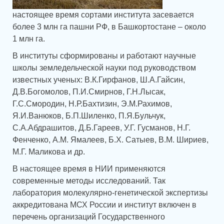
настоящее время сортами института засевается
более 3 млн га пашни РФ, в Башкортостане – около
1 млн га.
В институты сформированы и работают научные
школы земледельческой науки под руководством
известных ученых: В.К.Гирфанов, Ш.А.Гайсин,
Д.В.Богомолов, П.И.Смирнов, Г.Н.Лысак,
Г.С.Смородин, Н.Р.Бахтизин, Э.М.Рахимов,
Я.И.Ванюков, Б.П.Шиленко, П.Я.Бульчук,
С.А.Абдрашитов, Д.Б.Гареев, У.Г. Гусманов, Н.Г.
Фенченко, А.М. Ямалеев, Б.Х. Сатыев, В.М. Шириев,
М.Г. Маликова и др.
В настоящее время в НИИ применяются
современные методы исследований. Так
лаборатория молекулярно-генетической экспертизы
аккредитована МСХ России и институт включен в
перечень организаций Государственного