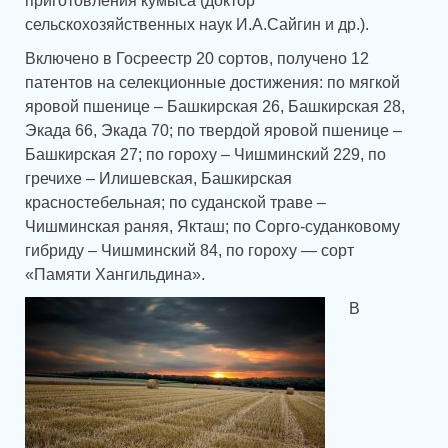
приготовления кумыса (доктор
сельскохозяйственных наук И.А.Сайгин и др.).
Включено в Госреестр 20 сортов, получено 12
патентов на селекционные достижения: по мягкой
яровой пшенице – Башкирская 26, Башкирская 28,
Экада 66, Экада 70; по твердой яровой пшенице –
Башкирская 27; по гороху – Чишминский 229, по
гречихе – Илишевская, Башкирская
красностебельная; по суданской траве –
Чишминская раняя, Якташ; по Сорго-суданковому
гибриду – Чишминский 84, по гороху — сорт
«Памяти Хангильдина».
В