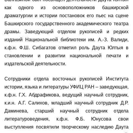
как одного из основоположников башкирской
драматургии и истории постановок его пьес на сцене
Башкирского государственного академического театра
драмы. Заведующий отделом рукописей и редких
изданий Национальной библиотеки им. А.-З. Валиди,
к.ф.н. Ф.Ш. Сибагатов отметил роль Даута Юлтыя в
становлении и развитии национальной печати и
издательской деятельности.
Сотрудники отдела восточных рукописей Института
истории, языка и литературы УФИЦ РАН – заведующая,
к.ф.н. Г.Х. Абдрафикова, ведущий научный сотрудник,
к.и.н. А.Г. Салихов, младший научный сотрудник Д.Р.
Даминева, старший научный сотрудник отдела
литературоведения, к.ф.н. Ф.Б. Юнусова свои
выступления посвятили творческому наследию Даута