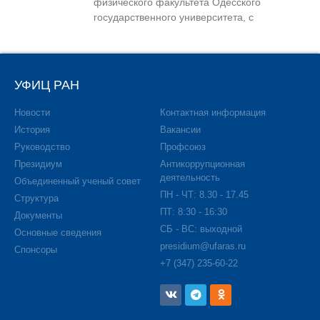
физического факультета Одесского
государственного университета, с
УФИЦ РАН
Новости
Контактная информация
История
Вакансии
Руководство
Профсоюз
Президиум
Антикоррупционная
деятельность
Объединенный ученый совет
ПН - ЧТ: 8.30 - 17.45
Структура
ПТ: 8:30 - 16:30
Документы
СБ - ВС: выходной
Основные сведения
presidium@ufaras.ru
Спонсоры
+7 (347) 235-60-22