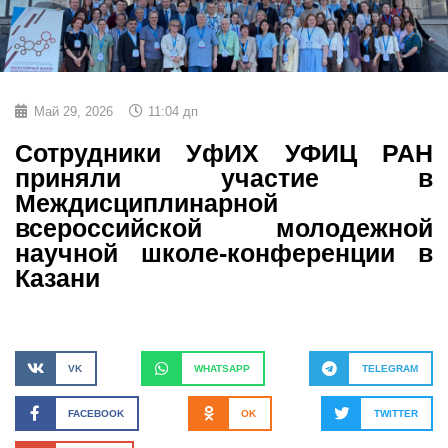
Май 29, 2026
11:04 дп
Сотрудники УфИХ УФИЦ РАН
приняли участие в
Междисциплинарной
всероссийской молодежной
научной школе-конференции в
Казани
VK
WHATSAPP
TELEGRAM
FACEBOOK
OK
TWITTER