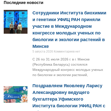
Последние новости
полиморфными
вариантами генов (по оси
вариантами генов (по оси
Y – медиана -log10 (p-
Сотрудники Института биохимии
Y – медиана -log10(p-
value) по всем локусам
и генетики УФИЦ РАН приняли
value) по всем локусам
каждого гена)
участие в Международном
каждого гена)
конгрессе молодых ученых по
биологии и экологии растений в
Минске
5 августа 2026
Комментариев нет
С 26 по 31 июля 2026 г. в г. Минске
(Республика Беларусь) состоялся
Международный конгресс молодых ученых
по биологии и экологии растений,
Поздравляем Яковлеву Ларису
Александровну ведущего
бухгалтера Уфимского
Института биологии УФИЦ РАН с