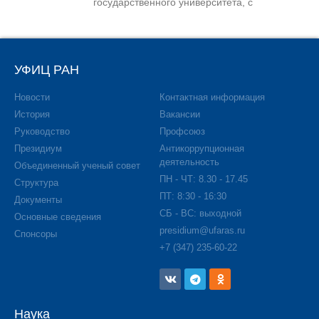
государственного университета, с
УФИЦ РАН
Новости
Контактная информация
История
Вакансии
Руководство
Профсоюз
Президиум
Антикоррупционная
деятельность
Объединенный ученый совет
ПН - ЧТ: 8.30 - 17.45
Структура
ПТ: 8:30 - 16:30
Документы
СБ - ВС: выходной
Основные сведения
presidium@ufaras.ru
Спонсоры
+7 (347) 235-60-22
Наука