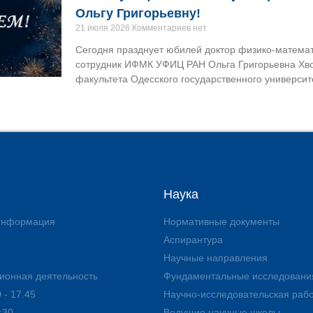
Ольгу Григорьевну!
21 июля 2026
Комментариев нет
Сегодня празднует юбилей доктор физико-математ
сотрудник ИФМК УФИЦ РАН Ольга Григорьевна Хво
факультета Одесского государственного университе
Наука
 информация
Нормативные документы
Аспирантура
Научные направления
ионная деятельность
Фундаментальные исследовани
 - 17.45
Научно-исследовательская раб
:30
Ведущие научные школы