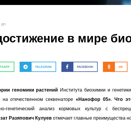
5 дп
достижение в мире био
TSAPP
TELEGRAM
FACEBOOK
OK
ории геномики растений
Института биохимии и генетик
а на отечественном секвенаторе
«Нанофор 05»
.
Что эт
но-генетический анализ кормовых культур с беспре
Азат Разяпович Кулуев
отмечает главные преимущества но