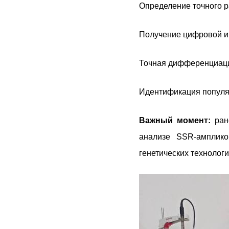
Определение точного р
Получение цифровой и
Точная дифференциаци
Идентификация популя
Важный момент:
ране
анализе SSR-амплик
генетических технолог