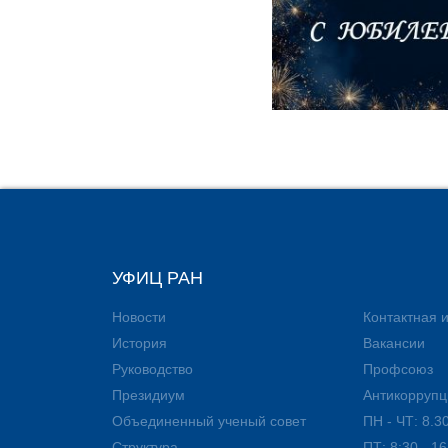
УФИЦ РАН
Новости
Контактная
История
Вакансии
Руководство
Профсоюз
Президиум
Антикоррупц
Объединенный ученый совет
ПН - ЧТ: 8.30
Структура
ПТ: 8:30 - 16