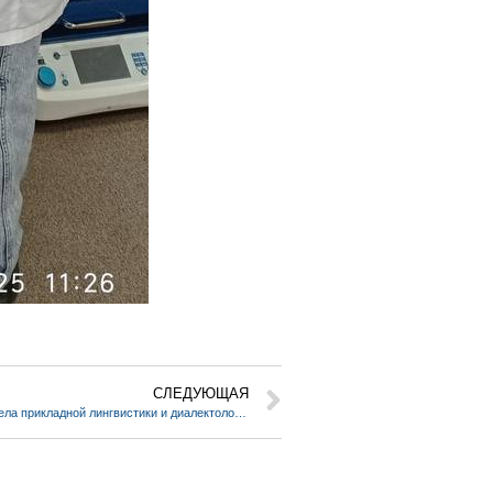
СЛЕДУЮЩАЯ
Интервью научного сотрудника отдела прикладной лингвистики и диалектологии ИИЯЛ М.Р. Валиевой на радио «Ашкадар»