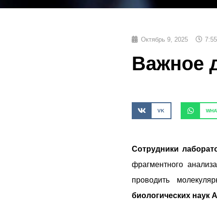
Октябрь 9, 2025
7:5
Важное 
VK
WHA
Сотрудники лаборат
фрагментного анализ
проводить молекуляр
биологических наук 