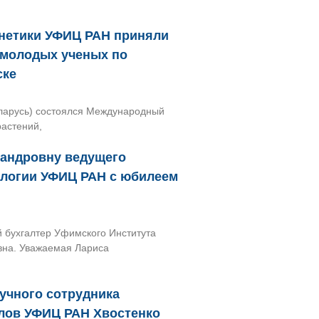
енетики УФИЦ РАН приняли
 молодых ученых по
ске
Беларусь) состоялся Международный
растений,
сандровну ведущего
ологии УФИЦ РАН с юбилеем
й бухгалтер Уфимского Института
вна. Уважаемая Лариса
учного сотрудника
ллов УФИЦ РАН Хвостенко