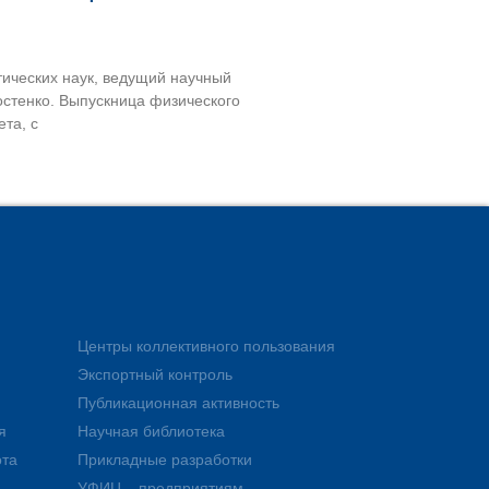
ических наук, ведущий научный
стенко. Выпускница физического
та, с
Центры коллективного пользования
Экспортный контроль
Публикационная активность
я
Научная библиотека
ота
Прикладные разработки
УФИЦ – предприятиям