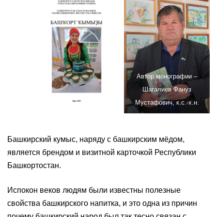
Автор монографии –
Шагалиев Фануз
Мустафович, к.с.-х.н.
Башкирский кумыс, наряду с башкирским мёдом,
является брендом и визитной карточкой Республики
Башкортостан.
Испокон веков людям были известны полезные
свойства башкирского напитка, и это одна из причин
почему башкирский народ был так тесно связан с