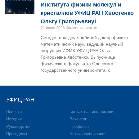
Института физики молекул и
кристаллов УФИЦ РАН Хвостенко
Ольгу Григорьевну!
21 июля 2026
Комментариев нет
Сегодня празднует юбилей доктор физико-
математических наук, ведущий научный
сотрудник ИФМК УФИЦ РАН Ольга
Григорьевна Хвостенко. Выпускница
физического факультета Одесского
государственного университета, с
УФИЦ РАН
Новости
Контактная информация
История
Вакансии
Руководство
Профсоюз
Президиум
Антикоррупционная