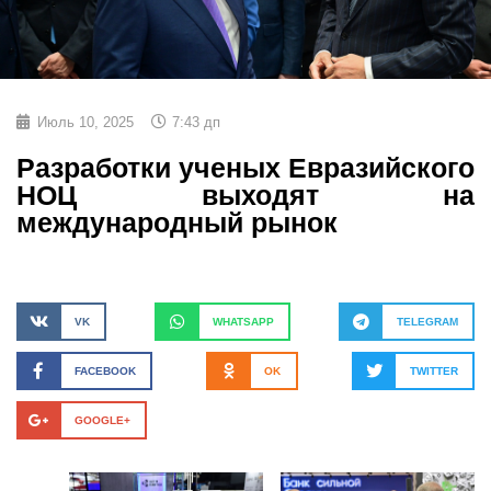
Июль 10, 2025
7:43 дп
Разработки ученых Евразийского
НОЦ выходят на
международный рынок
VK
WHATSAPP
TELEGRAM
FACEBOOK
OK
TWITTER
GOOGLE+