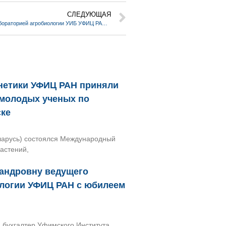
СЛЕДУЮЩАЯ
Сергей Четвериков, заведующий лабораторией агробиологии УИБ УФИЦ РАН, дал интервью газете “Уфимские ведомости”
енетики УФИЦ РАН приняли
 молодых ученых по
ске
Беларусь) состоялся Международный
растений,
андровну ведущего
ологии УФИЦ РАН с юбилеем
 бухгалтер Уфимского Института