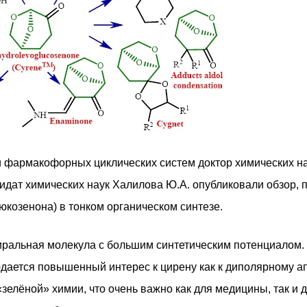
 фармакофорных циклических систем доктор химических н
дидат химических наук Халилова Ю.А. опубликовали обзор
юкозенона) в тонком органическом синтезе.
ральная молекула с большим синтетическим потенциалом. 
юдается повышенный интерес к цирену как к диполярному а
«зелёной» химии, что очень важно как для медицины, так 