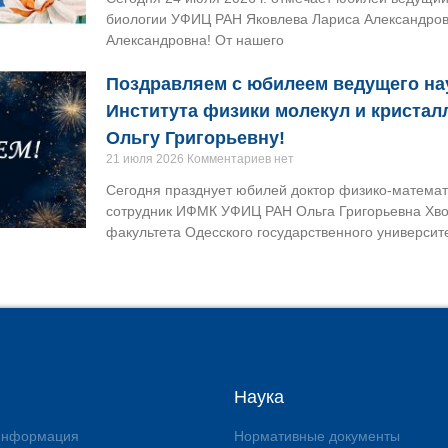
биологии УФИЦ РАН Яковлева Лариса Александров
Александровна! От нашего
Поздравляем с юбилеем ведущего на
Института физики молекул и криста
Ольгу Григорьевну!
21 июля 2026
Комментариев нет
Сегодня празднует юбилей доктор физико-математ
сотрудник ИФМК УФИЦ РАН Ольга Григорьевна Хво
факультета Одесского государственного университе
Наука
 информация
Нормативные документы