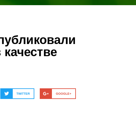
публиковали
 качестве
TWITTER
GOOGLE+