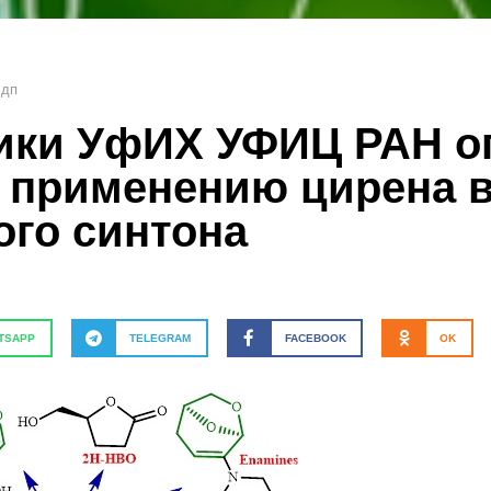
 дп
ики УфИХ УФИЦ РАН о
 применению цирена в
ого синтона
TSAPP
TELEGRAM
FACEBOOK
OK