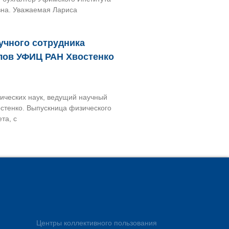
на. Уважаемая Лариса
учного сотрудника
ллов УФИЦ РАН Хвостенко
ических наук, ведущий научный
стенко. Выпускница физического
та, с
Центры коллективного пользования