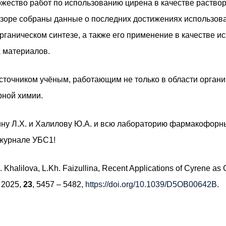
жество работ по использованию цирена в качестве раствори
бзоре собраны данные о последних достижениях использова
рганическом синтезе, а также его применение в качестве и
 материалов.
сточником учёным, работающим не только в области органич
рной химии.
у Л.Х. и Халилову Ю.А. и всю лабораторию фармакофорных
 журнале УБС1!
Khalilova, L.Kh. Faizullina, Recent Applications of Cyrene as 
, 2025,
23
, 5457 – 5482,
https://doi.org/10.1039/D5OB00642B
.