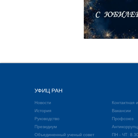
УФИЦ РАН
Новости
Контактная
История
Вакансии
Руководство
Профсоюз
Президиум
Антикоррупц
Объединенный ученый совет
ПН - ЧТ: 8.30