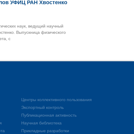
ллов УФИЦ РАН Хвостенко
ических наук, ведущий научный
стенко. Выпускница физического
та, с
Центры коллективного пользования
Экспортный контроль
Публикационная активность
я
Научная библиотека
ота
Прикладные разработки