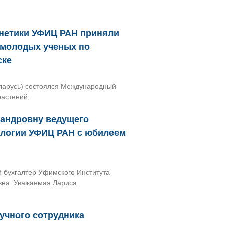
енетики УФИЦ РАН приняли
 молодых ученых по
ске
Беларусь) состоялся Международный
растений,
сандровну ведущего
ологии УФИЦ РАН с юбилеем
й бухгалтер Уфимского Института
вна. Уважаемая Лариса
учного сотрудника