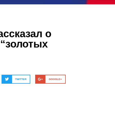
ассказал о
 “золотых
TWITTER
GOOGLE+