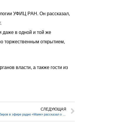
ологии УФИЦ РАН. Он рассказал,
.
 даже в одной и той же
ено торжественным открытием,
анов власти, а также гости из
СЛЕДУЮЩАЯ
Директор ИНК УФИЦ РАН Денис Сабиров в эфире радио «Маяк» рассказал о Химической декаде, которая начинается сегодня в Уфе