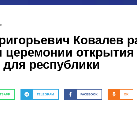
пп
ригорьевич Ковалев р
и церемонии открытия
 для республики
TSAPP
TELEGRAM
FACEBOOK
OK