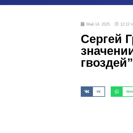
Май 14, 2025
12:12 
Сергей Г
значени
гвоздей”
VK
WHA