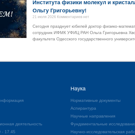
Института физики молекул и криста
Ольгу Григорьевну!
21 июля 2026
Комментариев нет
Сегодня празднует юбилей доктор физико-математ
сотрудник ИФМК УФИЦ РАН Ольга Григорьевна Хво
факультета Одесского государственного университе
Наука
 информация
Нормативные документы
Аспирантура
Научные направления
ионная деятельность
Фундаментальные исследовани
 - 17.45
Научно-исследовательская раб