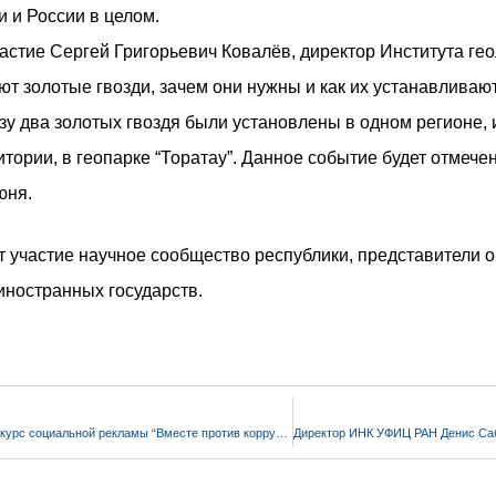
 и России в целом.
астие Сергей Григорьевич Ковалёв, директор Института ге
ют золотые гвозди, зачем они нужны и как их устанавливают
у два золотых гвоздя были установлены в одном регионе, и
тории, в геопарке “Торатау”. Данное событие будет отмеч
юня.
участие научное сообщество республики, представители орг
 иностранных государств.
Открыт прием заявок на Конкурс социальной рекламы “Вместе против коррупции!”!