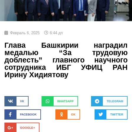
Февраль 6, 2025
6:44 дп
Глава Башкирии наградил
медалью “За трудовую
доблесть” главного научного
сотрудника ИБГ УФИЦ РАН
Ирину Хидиятову
VK
WHATSAPP
TELEGRAM
FACEBOOK
OK
TWITTER
GOOGLE+