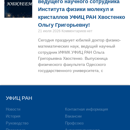
ведущего научного сотрудника
Института физики молекул и
кристаллов УФИЦ РАН Хвостенко
Ольгу Григорьевну!
21 июля 2026
Комментариев нет
Сегодня празднует юбилей доктор физико-
математических наук, ведущий научный
сотрудник ИФМК УФИЦ РАН Ольга
Григорьевна Хвостенко. Выпускница
физического факультета Одесского
государственного университета, с
УФИЦ РАН
Новости
Контактная информация
История
Вакансии
Руководство
Профсоюз