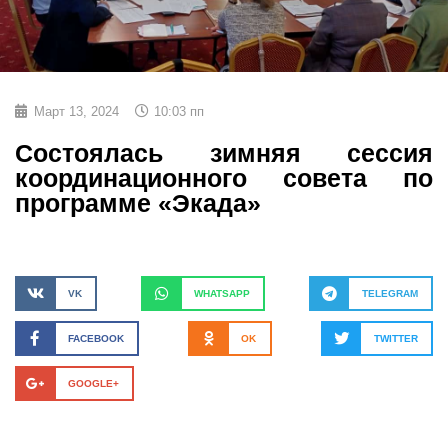
Март 13, 2024
10:03 пп
Cостоялась зимняя сессия
координационного совета по
программе «Экада»
VK
WHATSAPP
TELEGRAM
FACEBOOK
OK
TWITTER
GOOGLE+