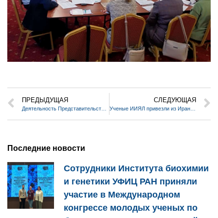
ПРЕДЫДУЩАЯ
СЛЕДУЮЩАЯ
Деятельность Представительства РАН на территории Республики Башкортостан и работа с Базовыми школами РАН (2022-2024).
Ученые ИИЯЛ привезли из Ирана точную копию «Записки»( «Рисала») ибн Фадлана
Последние новости
Сотрудники Института биохимии
и генетики УФИЦ РАН приняли
участие в Международном
конгрессе молодых ученых по