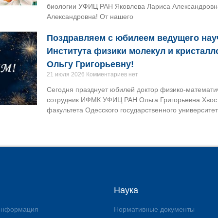
биологии УФИЦ РАН Яковлева Лариса Александровн
Александровна! От нашего
Поздравляем с юбилеем ведущего нау
Института физики молекул и кристал
Ольгу Григорьевну!
21 июля 2026
Комментариев нет
Сегодня празднует юбилей доктор физико-математи
сотрудник ИФМК УФИЦ РАН Ольга Григорьевна Хвост
факультета Одесского государственного университет
Наука
 информация
Нормативные документы