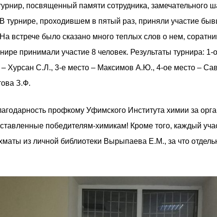
турнир, посвященный памяти сотрудника, замечательного 
В турнире, проходившем в пятый раз, приняли участие быв
На встрече было сказано много теплых слов о нем, соратн
ире принимали участие 8 человек. Результаты турнира: 1-о
– Хурсан С.Л., 3-е место – Максимов А.Ю., 4-ое место – Са
ова З.Ф.
агодарность профкому Уфимского Института химии за орг
оставленные победителям-химикам! Кроме того, каждый учас
ахматы из личной библиотеки Вырыпаева Е.М., за что отдел