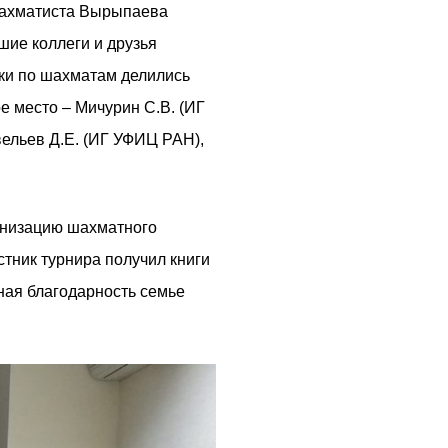
шахматиста Вырыпаева
шие коллеги и друзья
ики по шахматам делились
е место – Мичурин С.В. (ИГ
вельев Д.Е. (ИГ УФИЦ РАН),
анизацию шахматного
тник турнира получил книги
ьная благодарность семье