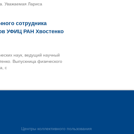
а. Уважаемая Лариса
чного сотрудника
лов УФИЦ РАН Хвостенко
ческих наук, ведущий научный
енко. Выпускница физического
а, с
Центры коллективного пользования