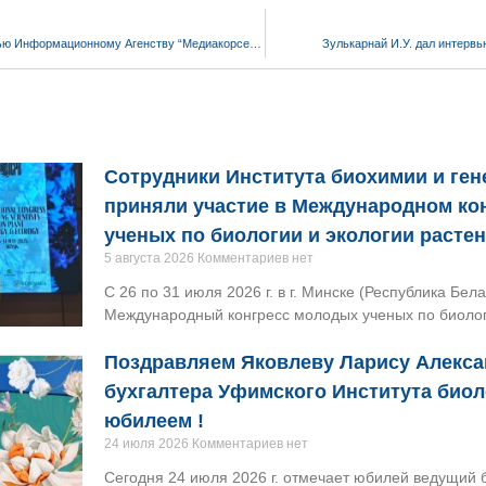
Зулькарнай И.У. дал интервью Информационному Агенству “Медиакорсеть”
Зулькарнай И.У. дал интервь
Сотрудники Института биохимии и ге
приняли участие в Международном ко
ученых по биологии и экологии расте
5 августа 2026
Комментариев нет
С 26 по 31 июля 2026 г. в г. Минске (Республика Бел
Международный конгресс молодых ученых по биологи
Поздравляем Яковлеву Ларису Алекса
бухгалтера Уфимского Института био
юбилеем !
24 июля 2026
Комментариев нет
Сегодня 24 июля 2026 г. отмечает юбилей ведущий 