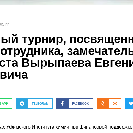
:05 пп
ый турнир, посвящен
отрудника, замечател
ста Вырыпаева Евген
вича
SAPP
TELEGRAM
FACEBOOK
OK
тенах Уфимского Института химии при финансовой поддер