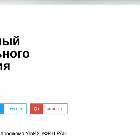
ный
ьного
ия
TWITTER
GOOGLE+
жке профкома УфИХ УФИЦ РАН