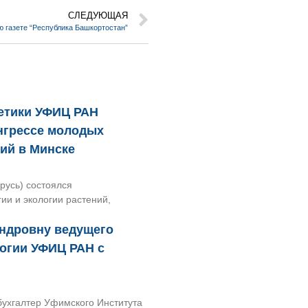
СЛЕДУЮЩАЯ
ю газете “Республика Башкортостан”
нетики УФИЦ РАН
нгрессе молодых
ний в Минске
арусь) состоялся
и и экологии растений,
ндровну ведущего
логии УФИЦ РАН с
бухгалтер Уфимского Института