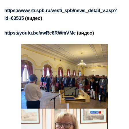
https://www.rtr.spb.ru/vesti_spb/news_detail_v.asp?
id=63535
(видео)
https://youtu.be/awRc8RWmVMc
(видео)