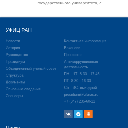
государственного университета, с
УФИЦ РАН
Новости
Контактная информация
История
Вакансии
Руководство
Профсоюз
Президиум
Антикоррупционная
деятельность
Объединенный ученый совет
ПН - ЧТ: 8.30 - 17.45
Структура
ПТ: 8:30 - 16:30
Документы
СБ - ВС: выходной
Основные сведения
presidium@ufaras.ru
Спонсоры
+7 (347) 235-60-22