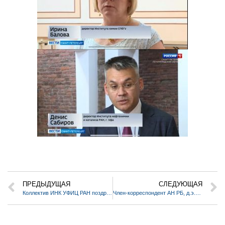
ПРЕДЫДУЩАЯ
СЛЕДУЮЩАЯ
Коллектив ИНК УФИЦ РАН поздравляет Рамиля Гарифовича Булгакова с 80-летием!
Член-корреспондент АН РБ, д.э.н. Ахунов Р.Р. дал интервью газете «Коммерсант»: «Бюджет выигрывает от снижения курса рубля».