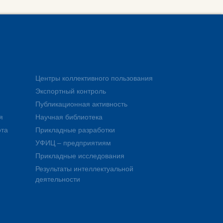
Центры коллективного пользования
Экспортный контроль
Публикационная активность
я
Научная библиотека
ота
Прикладные разработки
УФИЦ – предприятиям
Прикладные исследования
Результаты интеллектуальной
деятельности