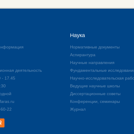
Наука
 информация
Нормативные документы
Аспирантура
Научные направления
ионная деятельность
Фундаментальные исследовани
 - 17.45
Научно-исследовательская раб
:30
Ведущие научные школы
ходной
Диссертационные советы
aras.ru
Конференции, семинары
-60-22
Журнал