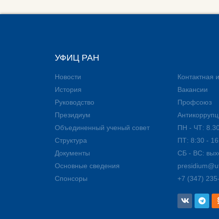
УФИЦ РАН
Новости
Контактная
История
Вакансии
Руководство
Профсоюз
Президиум
Антикоррупц
Объединенный ученый совет
ПН - ЧТ: 8.30
Структура
ПТ: 8:30 - 16
Документы
СБ - ВС: вы
Основные сведения
presidium@uf
Спонсоры
+7 (347) 235