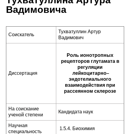
Тухватуллина Артура
Вадимовича
Тухватуллин Артур
Соискатель
Вадимович
Роль ионотропных
рецепторов глутамата в
регуляции
Диссертация
лейкоцитарно–
эндотелиального
взаимодействия при
рассеянном склерозе
На соискание
Кандидата наук
ученой степени
Научная
1.5.4. Биохимия
специальность