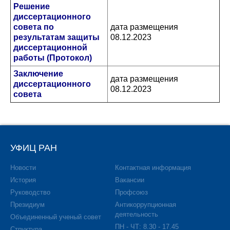
Решение
диссертационного
совета по
дата размещения
результатам защиты
08.12.2023
диссертационной
работы (Протокол)
Заключение
дата размещения
диссертационного
08.12.2023
совета
УФИЦ РАН
Новости
Контактная информация
История
Вакансии
Руководство
Профсоюз
Президиум
Антикоррупционная
деятельность
Объединенный ученый совет
ПН - ЧТ: 8.30 - 17.45
Структура