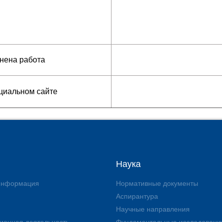
нена работа
циальном сайте
Наука
 информация
Нормативные документы
Аспирантура
Научные направления