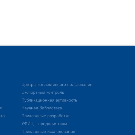
Центры коллективного пользования
Экспортный контроль
Публикационная активность
я
Научная библиотека
ота
Прикладные разработки
УФИЦ – предприятиям
Прикладные исследования