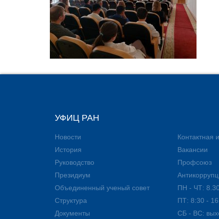
УФИЦ РАН
Новости
Контактная
История
Вакансии
Руководство
Профсоюз
Президиум
Антикоррупц
Объединенный ученый совет
ПН - ЧТ: 8.30
Структура
ПТ: 8:30 - 16
Документы
СБ - ВС: вы