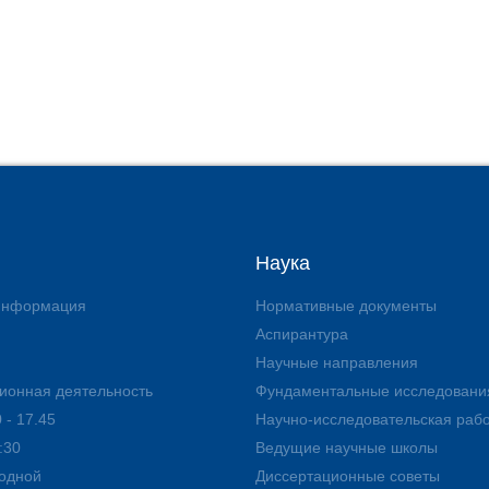
Наука
 информация
Нормативные документы
Аспирантура
Научные направления
ионная деятельность
Фундаментальные исследовани
 - 17.45
Научно-исследовательская раб
:30
Ведущие научные школы
ходной
Диссертационные советы