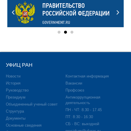
УФИЦ РАН
Новости
Контактная информация
История
Вакансии
Руководство
Профсоюз
Президиум
Антикоррупционная
деятельность
Объединенный ученый совет
ПН - ЧТ: 8.30 - 17.45
Структура
ПТ: 8:30 - 16:30
Документы
СБ - ВС: выходной
Основные сведения
presidium@ufaras.ru