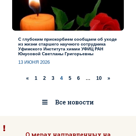
C глубоким прискорбием сообщаем об уходе
из жизни старшего научного сотрудника
Уфимского Института химии УФИЦ РАН
Юнусовой Светланы Григорьевны
13 ИЮНЯ 2026
«
1
2
3
4
5
6
…
10
»
Все новости
О мерах направленных на