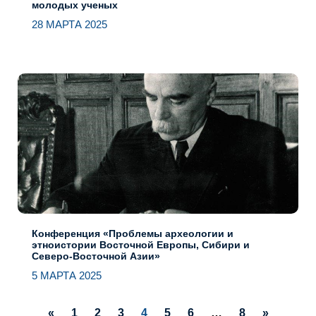
молодых ученых
28 МАРТА 2025
Конференция «Проблемы археологии и
этноистории Восточной Европы, Сибири и
Северо-Восточной Азии»
5 МАРТА 2025
«
1
2
3
4
5
6
…
8
»