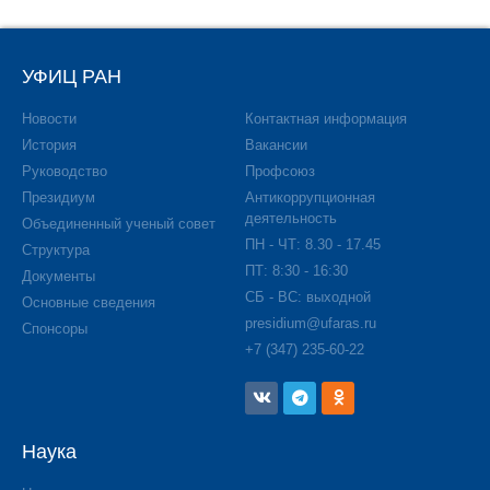
УФИЦ РАН
Новости
Контактная информация
История
Вакансии
Руководство
Профсоюз
Президиум
Антикоррупционная
деятельность
Объединенный ученый совет
ПН - ЧТ: 8.30 - 17.45
Структура
ПТ: 8:30 - 16:30
Документы
СБ - ВС: выходной
Основные сведения
presidium@ufaras.ru
Спонсоры
+7 (347) 235-60-22
Наука