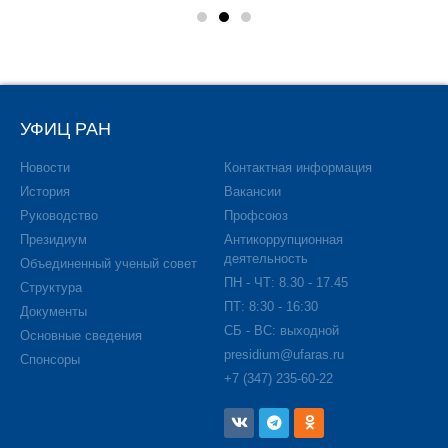
УФИЦ РАН
Новости
Контактная информация
История
Вакансии
Руководство
Профсоюз
Президиум
Антикоррупционная
деятельность
Объединенный ученый совет
ПН - ЧТ: 8.30 - 17.45
Структура
ПТ: 8:30 - 16:30
Документы
СБ - ВС: выходной
Основные сведения
presidium@ufaras.ru
Спонсоры
+7 (347) 235-60-22